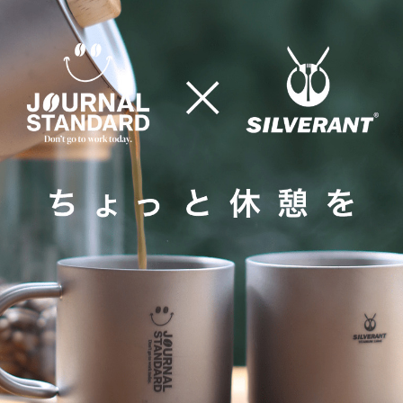
メ
イ
ン
コ
ン
テ
ン
ツ
へ
移
動