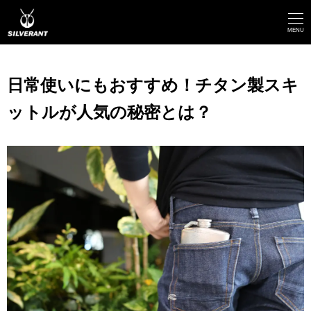
メ
イ
MENU
ン
コ
日常使いにもおすすめ！チタン製スキ
ン
ットルが人気の秘密とは？
テ
ン
ツ
へ
移
動