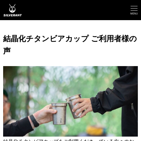
メ
イ
MENU
ン
コ
結晶化チタンビアカップ ご利用者様の
ン
声
テ
ン
ツ
へ
移
動