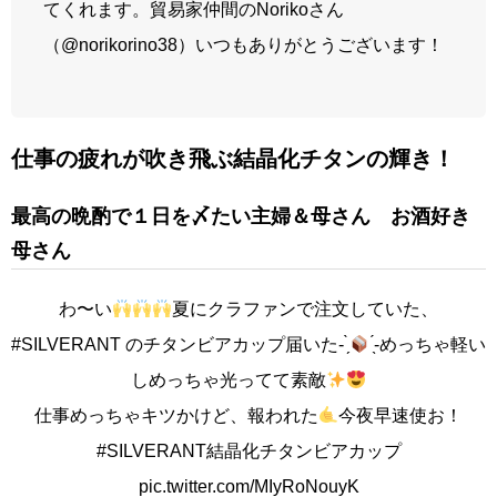
てくれます。貿易家仲間のNorikoさん
（
@norikorino
38）いつもありがとうございます！
仕事の疲れが吹き飛ぶ結晶化チタンの輝き！
最高の晩酌で１日を〆たい主婦＆母さん
お酒好き
母さん
わ〜い
夏にクラファンで注文していた、
#SILVERANT
のチタンビアカップ届いた- ̗̀
̖́-めっちゃ軽い
しめっちゃ光ってて素敵
仕事めっちゃキツかけど、報われた
今夜早速使お！
#SILVERANT結晶化チタンビアカップ
pic.twitter.com/MIyRoNouyK