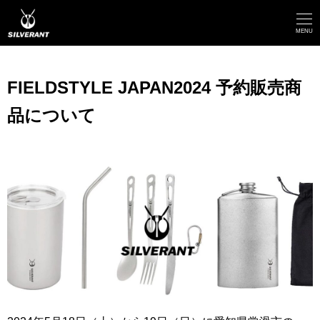
メ
イ
MENU
ン
コ
FIELDSTYLE JAPAN2024 予約販売商
ン
品について
テ
ン
ツ
へ
移
動